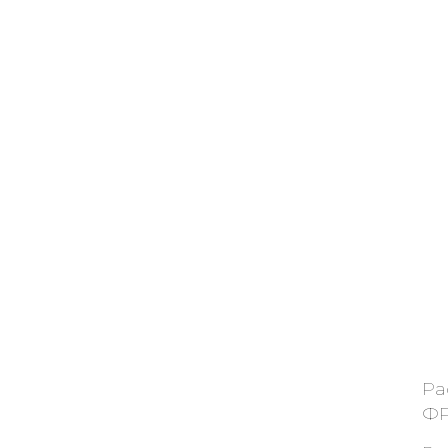
Ра
ФР