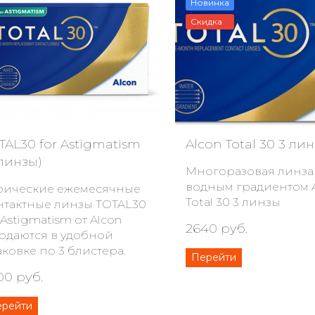
Новинка
Скидка
TAL30 for Astigmatism
Alcon Total 30 3 ли
 линзы)
Многоразовая линза
водным градиентом 
рические ежемесячные
Total 30 3 линзы
нтактные линзы TOTAL30
 Astigmatism от Alcon
2640 руб.
одаются в удобной
аковке по 3 блистера.
Перейти
00 руб.
ерейти