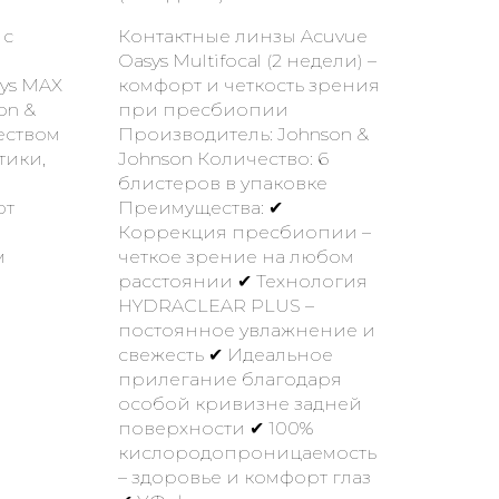
 с
Контактные линзы Acuvue
Oasys Multifocal (2 недели) –
ys MAX
комфорт и четкость зрения
on &
при пресбиопии
еством
Производитель: Johnson &
тики,
Johnson Количество: 6
блистеров в упаковке
ют
Преимущества: ✔
Коррекция пресбиопии –
м
четкое зрение на любом
расстоянии ✔ Технология
HYDRACLEAR PLUS –
постоянное увлажнение и
свежесть ✔ Идеальное
прилегание благодаря
особой кривизне задней
поверхности ✔ 100%
кислородопроницаемость
– здоровье и комфорт глаз