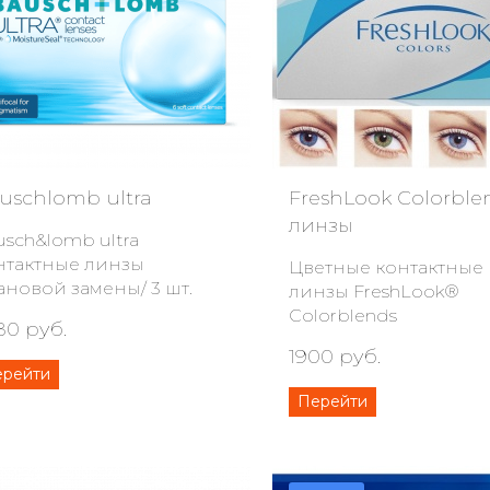
uschlomb ultra
FreshLook Colorble
линзы
usch&lomb ultra
нтактные линзы
Цветные контактные
ановой замены/ 3 шт.
линзы FreshLook®
Colorblends
80 руб.
1900 руб.
ерейти
Перейти