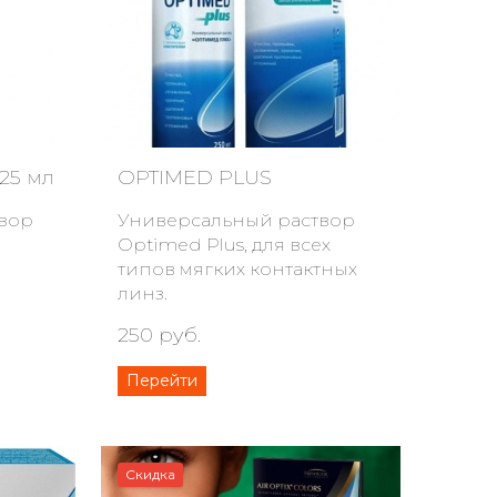
125 мл
OPTIMED PLUS
вор
Универсальный раствор
Optimed Plus, для всех
типов мягких контактных
линз.
250 руб.
Перейти
Скидка