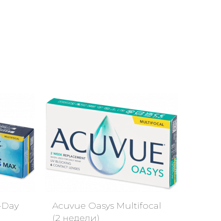
-Day
Acuvue Oasys Multifocal
(2 недели)