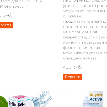
многофункциональ
створ для линз ОПТИ-
универсальный раст
И Экспресс
уходу за контактными
0 руб.
линзами,
предназначенный дл
ерейти
очищения и хранени
инновационная
разработка, основан
изучении естествен
физиологических
механизмов увлажне
очищения глаза.
490 руб.
Перейти