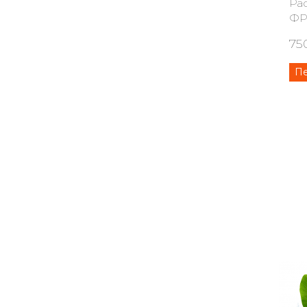
Ра
ФР
75
П