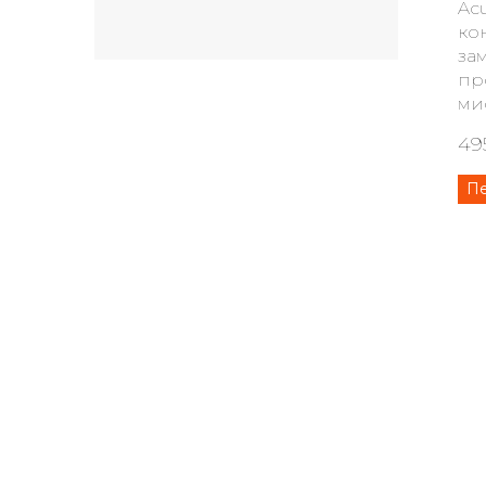
Acu
ко
за
пр
ми
49
П