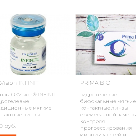
Vision INFINITI
PRIMA BIO
нзы OKVision® INFINITI
Гидрогелевые
дрогелевые
бифокальные мягкие
адиционные мягкие
контактные линзы
нтактные линзы.
ежемесячной замены
контроля
0 руб.
прогрессирования
миопии у детей и