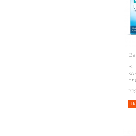
Ba
Ba
ко
пл
22
П