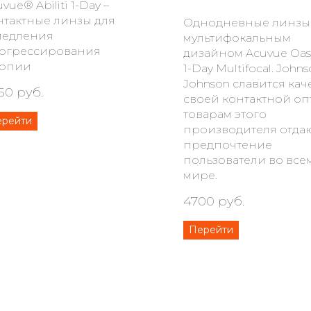
vue® Abiliti 1-Day –
нтактные линзы для
Однодневные линзы
медления
мультифокальным
огрессирования
дизайном Acuvue Oas
опии
1-Day Multifocal. Johns
Johnson славится кач
50 руб.
своей контактной оп
товарам этого
ерейти
производителя отда
предпочтение
пользователи во все
мире.
4700 руб.
Перейти