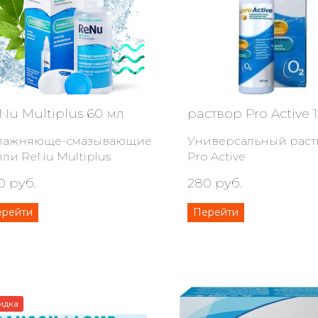
Nu Multiplus 60 мл
раствор Pro Active 
лажняюще-смазывающие
Универсальный раст
пли ReNu Multiplus
Pro Active
0 руб.
280 руб.
ерейти
Перейти
идка