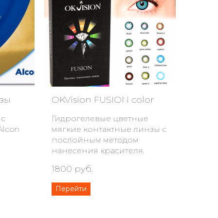
нзы
OKVision FUSION color
 с
Гидрогелевые цветные
Alcon
мягкие контактные линзы с
послойным методом
нанесения красителя.
1800 руб.
Перейти