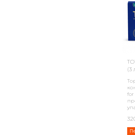
TO
(3
То
ко
for
пр
уп
32
П