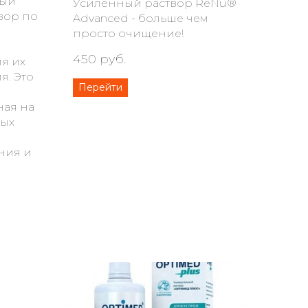
ный
Усиленный раствор ReNu®
вор по
Advanced - больше чем
просто очищение!
450 руб.
я их
я. Это
Перейти
ная на
ных
ния и