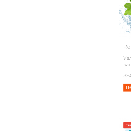
Re
Ув
ка
38
П
Ск