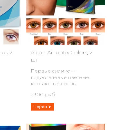
nds 2
Alcon Air optix Colors, 2
шт
Первые силикон-
гидрогелевые цветные
контактные линзы
2300 руб.
Перейти