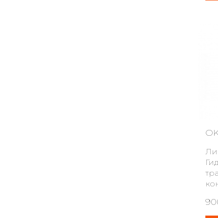
OK
Ли
Ги
тр
ко
90