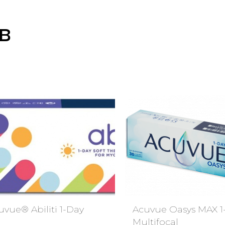
в
uvue® Abiliti 1-Day
Acuvue Oasys MAX 1
Multifocal