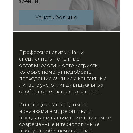
зрении.
Узнать больше
Профессионализм: Наши
специалисты - опытные
офтальмологи и оптометристы,
которые помогут подобрать
подходящие очки или контактные
линзы с учетом индивидуальных
особенностей каждого клиента.
Инновации: Мы следим за
новинками в мире оптики и
предлагаем нашим клиентам самые
современные и технологичные
продукты, обеспечивающие