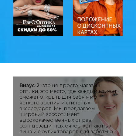
Визус-2
-это не просто магазин
оптики, это место, где каждый клиент
сможет открыть для себя мир
четкого зрения и стильных
аксессуаров. Мы предлагаем
широкий ассортимент
высококачественных оправ,
солнцезащитных очков, контактных
л
инз и других товаров для заботы о