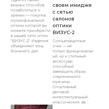
своем имидже
верных способов
позаботиться о
с сетью
зрении — покупка
салонов
мультифокальной
оптики
оптики которой вы
можете приобрести
ВИЗУС-2
в нашей сети оптик
"ВИЗУС-2". Изделия
Солнцезащитные
объединяют зону
очки — не
ближнего, дал...
только функциональн
ый, но и стильный
аксессуар,
способный
завершить образ
современного
мужчины.
Спортивный,
деловой,
интеллектуальный,
классический, ав...