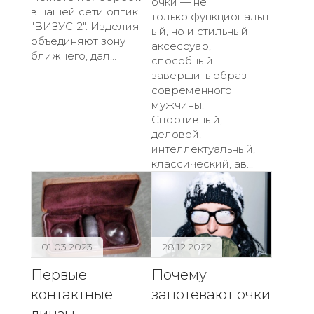
очки — не
в нашей сети оптик
только функциональн
"ВИЗУС-2". Изделия
ый, но и стильный
объединяют зону
аксессуар,
ближнего, дал...
способный
завершить образ
современного
мужчины.
Спортивный,
деловой,
интеллектуальный,
классический, ав...
01.03.2023
28.12.2022
Первые
Почему
контактные
запотевают очки
линзы