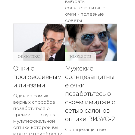
выбрать
солнцезащитные
очки - полезные
советы
06.06.2023
10.05.2023
Очки с
Мужские
прогрессивным
солнцезащитны
и линзами
е очки
позаботьтесь о
Один из самых
своем имидже с
верных способов
позаботиться о
сетью салонов
зрении — покупка
оптики ВИЗУС-2
мультифокальной
оптики которой вы
Солнцезащитные
можете приобрести