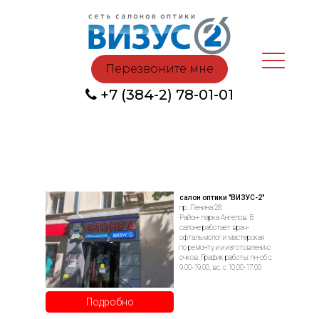
Перезвоните мне
+7 (384-2) 78-01-01
салон оптики "ВИЗУС-2"
пр. Ленина 28.
Район- парка Ангелов. В
салоне работает врач-
офтальмолог и мастерская
по ремонту и и изготовлению
очков. График работы: пн-сб с
9.00-19.00, вс. с 10.00-17.00
Подробно