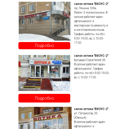
салон оптики "ВИЗУС-2"
пр. Ленина 109а.
Район- 5 поликлиники. В
салоне работает врач-
офтальмолог и
мастерская по ремонту и
и изготовлению очков.
График работы: пн-сб с
9.00-19.00, вс. с 10.00-
17.00
Подробно
салон оптики "ВИЗУС-2"
бульвар Строителей 26.
В салоне работает врач-
офтальмолог. График
работы: пн-сб с 9.00-19.00,
вс. с 10.00-17.00
Подробно
салон оптики "ВИЗУС-2"
ул. Патриотов, 35
(Южный)
В салоне работает врач-
офтальмолог и