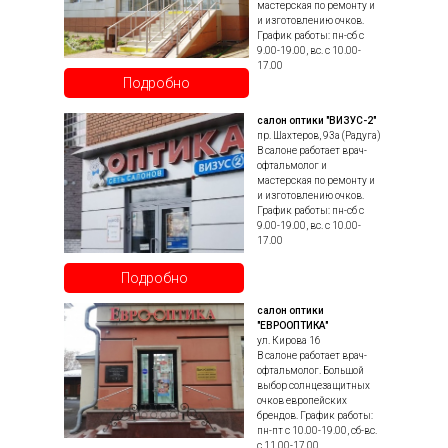
мастерская по ремонту и
и изготовлению очков.
График работы: пн-сб с
9.00-19.00, вс. с 10.00-
17.00
Подробно
салон оптики "ВИЗУС-2"
пр. Шахтеров, 93а (Радуга)
В салоне работает врач-
офтальмолог и
мастерская по ремонту и
и изготовлению очков.
График работы: пн-сб с
9.00-19.00, вс. с 10.00-
17.00
Подробно
салон оптики
"ЕВРООПТИКА"
ул. Кирова 16
В салоне работает врач-
офтальмолог. Большой
выбор солнцезащитных
очков европейских
брендов. График работы:
пн-пт с 10.00-19.00, сб-вс.
с 11.00-17.00